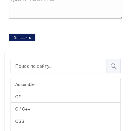
Отправить
Assembler
C#
C / C++
CSS