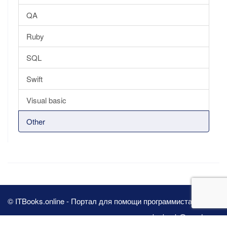
QA
Ruby
SQL
Swift
Visual basic
Other
© ITBooks.online - Портал для помощи программистам 2026
pbn.book@yandex.ru