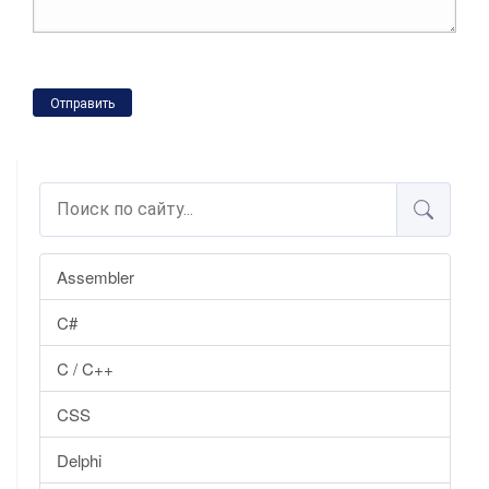
Отправить
Assembler
C#
C / C++
CSS
Delphi