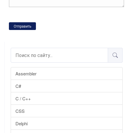
Отправить
Assembler
C#
C / C++
CSS
Delphi