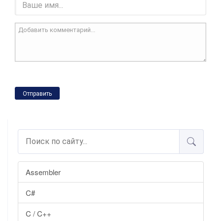
Отправить
Assembler
C#
C / C++