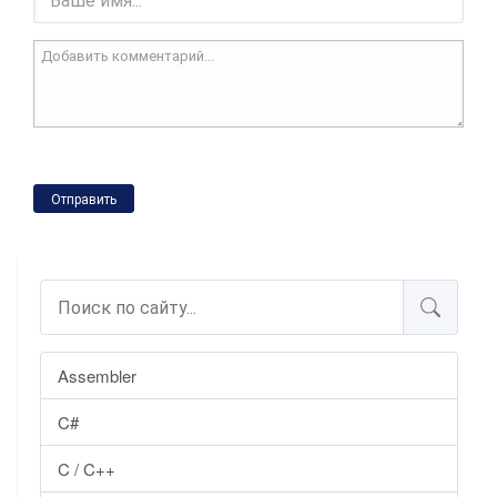
Отправить
Assembler
C#
C / C++