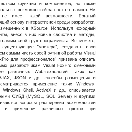
еством функций и компонентов, но также
альных возможностей за счет его самого. Ни
 не имеет такой возможности. Богатый
ющий основу интерактивной среды разработки,
азмещенных в XSource. Используя исходный
нты, внеся в них новые свойства и методы,
ем самым свой труд программиста. Вы можете,
существующие "мастера", создавать свои
ем самым часть своей рутинной работы Visual
oxPro для профессионалов" призвана описать
мых разработчикам Visual FoxPro смежными
ие различных Web-технологий, таких как
pt, AJAX, JSON и др., способы размещения и
сматривается применение таких Windows-
indows Shell, ActiveX и др., описывается
чными СУБД (MySQL, SQL Server) и другими
риваются вопросы расширения возможностей
а и применения различных трюков при