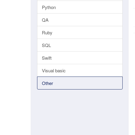
Python
QA
Ruby
SQL
Swift
Visual basic
Other