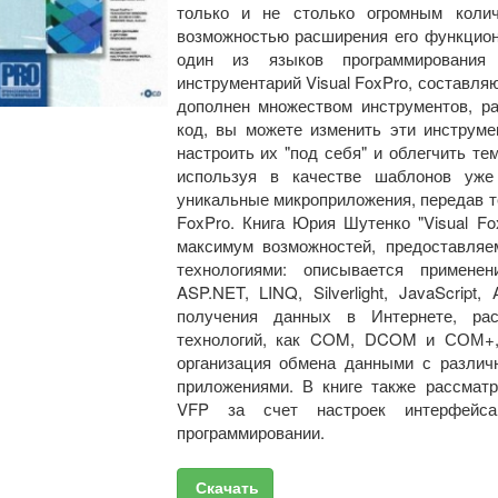
только и не столько огромным колич
возможностью расширения его функцион
один из языков программирования
инструментарий Visual FoxPro, составля
дополнен множеством инструментов, р
код, вы можете изменить эти инструме
настроить их "под себя" и облегчить т
используя в качестве шаблонов уже 
уникальные микроприложения, передав т
FoxPro. Книга Юрия Шутенко "Visual F
максимум возможностей, предоставляе
технологиями: описывается применен
ASP.NET, LINQ, Silverlight, JavaScri
получения данных в Интернете, рас
технологий, как COM, DCOM и СОМ+, W
организация обмена данными с разли
приложениями. В книге также рассмат
VFP за счет настроек интерфейс
программировании.
Скачать