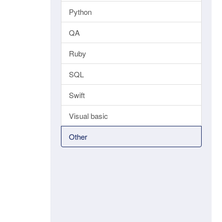
Python
QA
Ruby
SQL
Swift
Visual basic
Other