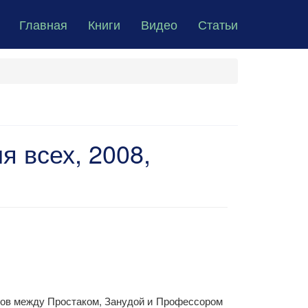
Главная
Книги
Видео
Статьи
 всех, 2008,
огов между Простаком, Занудой и Профессором