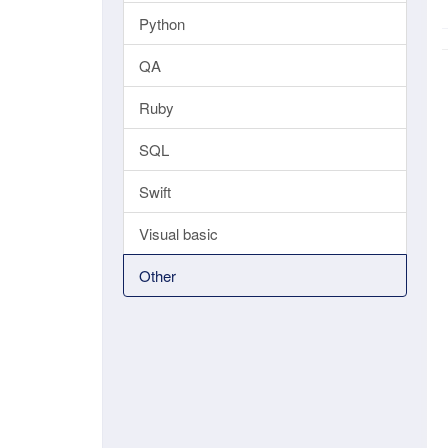
Python
QA
Ruby
SQL
Swift
Visual basic
Other