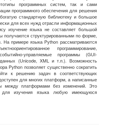
ототипы программных систем, так и сами
рации программного обеспечения для решения
 богатую стандартную библиотеку и большое
чески для всех нужд отрасли информационных
сису изучение языка не составляет большой
ы получаются структурированными по форме,
ы. На примере языка Python рассматриваются
тноориентированное программирование,
событийно-управляемые программы (GUI-
данных (Unicode, XML и т.п.). Возможность
ора Python позволяет существенно сократить
ейти к решению задач в соответствующих
доступен для многих платформ, а написанные
ы между платформами без изменений. Это
ть для изучения языка любую имеющуюся