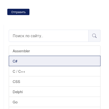
Отправить
Assembler
C#
C / C++
CSS
Delphi
Go