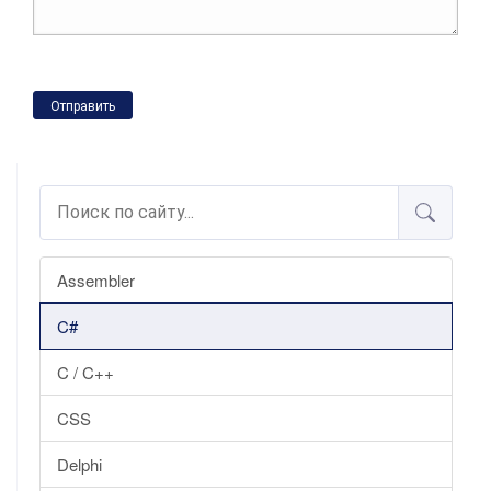
Отправить
Assembler
C#
C / C++
CSS
Delphi