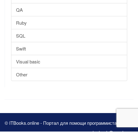
QA
Ruby
SQL
Swift
Visual basic
Other
© ITBooks.online - Портал для помощи программистам 2026
pbn.book@yandex.ru