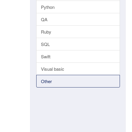
Python
QA
Ruby
SQL
Swift
Visual basic
Other