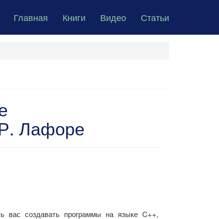
Главная
Книги
Видео
Статьи
е
 Р. Лафоре
ть вас создавать программы на языке C++,