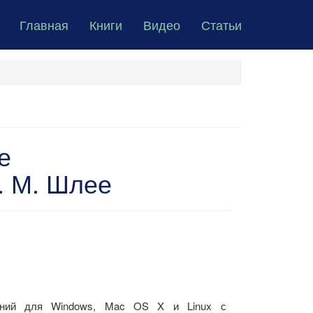
Главная
Книги
Видео
Статьи
е
. М. Шлее
жений для Windows, Mac OS X и Linux с