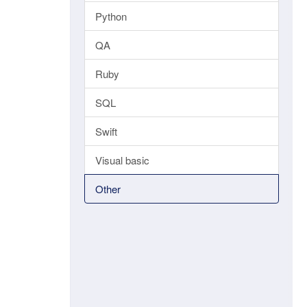
Python
QA
Ruby
SQL
Swift
Visual basic
Other