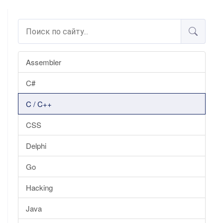
Assembler
C#
C / C++
CSS
Delphi
Go
Hacking
Java