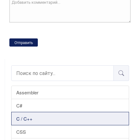
Отправить
Assembler
C#
C / C++
CSS