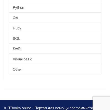
Python
QA
Ruby
SQL
Swift
Visual basic
Other
© ITBooks.online - Портал для помощи программистам 2026