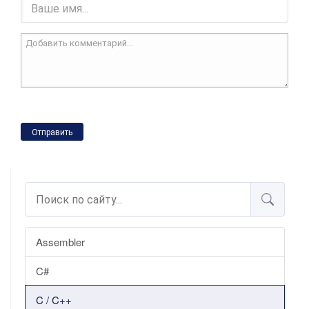
Отправить
Assembler
C#
C / C++