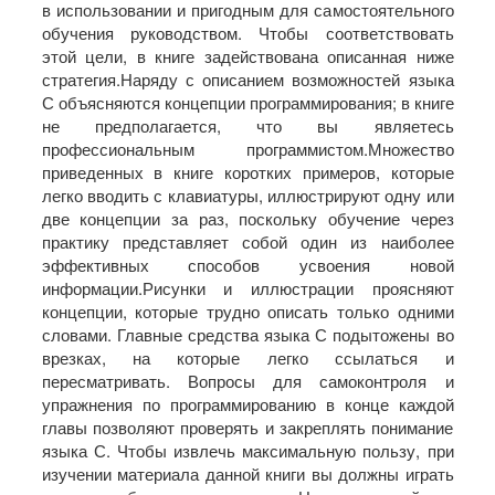
в использовании и пригодным для самостоятельного
обучения руководством. Чтобы соответствовать
этой цели, в книге задействована описанная ниже
стратегия.Наряду с описанием возможностей языка
С объясняются концепции программи­рования; в книге
не предполагается, что вы являетесь
профессиональным про­граммистом.Множество
приведенных в книге коротких примеров, которые
легко вводить с клавиатуры, иллюстрируют одну или
две концепции за раз, поскольку обучение через
практику представляет собой один из наиболее
эффективных способов ус­воения новой
информации.Рисунки и иллюстрации проясняют
концепции, которые трудно описать только одними
словами. Главные средства языка С подытожены во
врезках, на которые легко ссылаться и
пересматривать. Вопросы для самоконтроля и
упражнения по программированию в конце каж­дой
главы позволяют проверять и закреплять понимание
языка С. Чтобы извлечь максимальную пользу, при
изучении материала данной книги вы должны играть