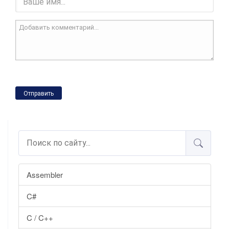
Отправить
Assembler
C#
C / C++