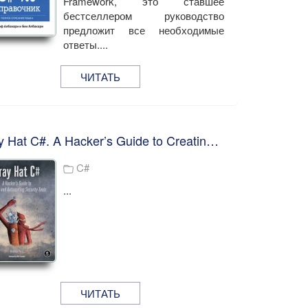
Framework, это ставшее
бестселлером руководство
предложит все необходимые
ответы....
ЧИТАТЬ
Gray Hat C#. A Hacker’s Guide to Creating and Automating Security Tools. B. Perry
C#
...
ЧИТАТЬ