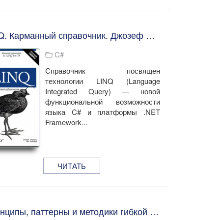
LINQ. Карманный справочник. Джозеф Албахари, Бен Албахари
C#
Справочник посвящен
технологии LINQ (Language
Integrated Query) — новой
функциональной возможности
языка C# и платформы .NET
Framework...
ЧИТАТЬ
Принципы, паттерны и методики гибкой разработки на языке C#. Роберт Мартин