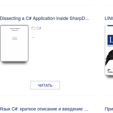
Dissecting a C# Application Inside SharpDevelop. Christian Holm
C#
...
ЧИТАТЬ
Язык C#: краткое описание и введение в технологии программирования. О. Котов