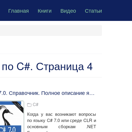
Главная
Книги
Видео
Статьи
 по C#. Страница 4
C# 7.0. Справочник. Полное описание языка. Албахари Бен , Албахари Джозеф
C#
Когда у вас возникают вопросы
по языку C# 7.0 или среде CLR и
основным сборкам .NET