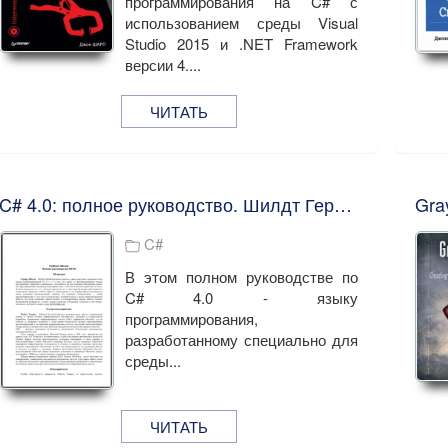
программирования на C# с
использованием среды Visual
Studio 2015 и .NET Framework
версии 4....
ЧИТАТЬ
C# 4.0: полное руководство. Шилдт Герберт
C#
В этом полном руководстве по
C# 4.0 - языку
программирования,
разработанному специально для
среды...
ЧИТАТЬ