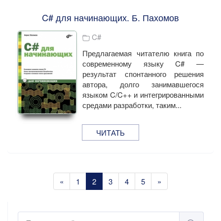
C# для начинающих. Б. Пахомов
C#
Предлагаемая читателю книга по
современному языку C# —
результат спонтанного решения
автора, долго занимавшегося
языком C/C++ и интегрированными
средами разработки, таким...
ЧИТАТЬ
«
1
2
3
4
5
»