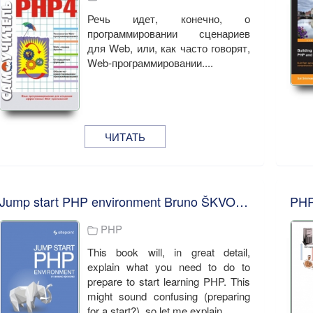
Речь идет, конечно, о
программировании сценариев
для Web, или, как часто говорят,
Web-программировании....
ЧИТАТЬ
Jump start PHP environment Bruno ŠKVORC
PHP
This book will, in great detail,
explain what you need to do to
prepare to start learning PHP. This
might sound confusing (preparing
for a start?), so let me explain....