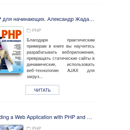
PHP для начинающих. Александр Жадаев
PHP
Благодаря практическим
примерам в книге вы научитесь
разрабатывать вебприложения,
превращать статические сайты в
динамические, использовать
веб-технологию AJAX для
загруз...
ЧИТАТЬ
Building a Web Application with PHP and MariaDB: A Reference Guide. Sai Sriparasa
PHP