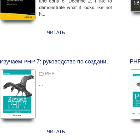
and cons of Doctrine 2, I like to
demonstrate what it looks like not
h...
ЧИТАТЬ
Изучаем РНР 7: руководство по созданию интерактивных веб-сайтов. Дэвид Скляр.
PHP
...
ЧИТАТЬ