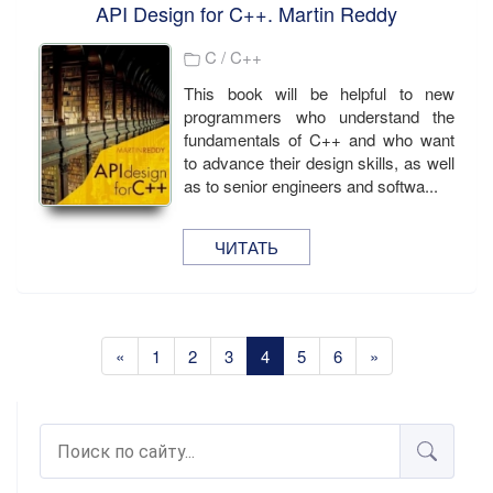
API Design for C++. Martin Reddy
C / C++
This book will be helpful to new
programmers who understand the
fundamentals of C++ and who want
to advance their design skills, as well
as to senior engineers and softwa...
ЧИТАТЬ
«
1
2
3
4
5
6
»