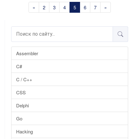
«
2
3
4
5
6
7
»
Assembler
C#
C / C++
CSS
Delphi
Go
Hacking