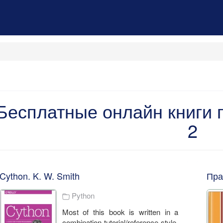
Бесплатные онлайн книги 
2
Cython. K. W. Smith
Python
Most of this book is written in a
combination tutorial/reference style.