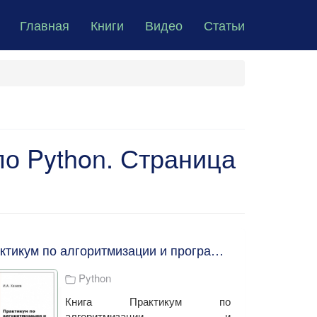
Главная
Книги
Видео
Статьи
по Python. Страница
Практикум по алгоритмизации и программированию на Python. И. А. Хахаев
Python
Книга Практикум по
алгоритмизации и