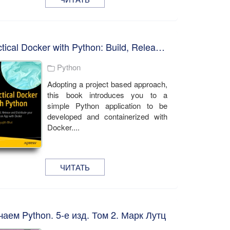
Practical Docker with Python: Build, Release and Distribute your Python App with Docker . Sathyajith Bhat
Python
Adopting a project based approach,
this book introduces you to a
simple Python application to be
developed and containerized with
Docker....
ЧИТАТЬ
чаем Python. 5-е изд. Том 2. Марк Лутц