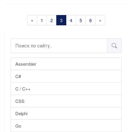
«
1
2
3
4
5
6
»
Assembler
C#
C / C++
CSS
Delphi
Go