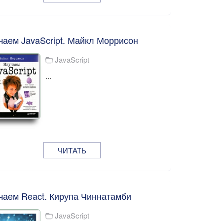
чаем JavaScript. Майкл Моррисон
JavaScript
...
ЧИТАТЬ
чаем React. Кирупа Чиннатамби
JavaScript