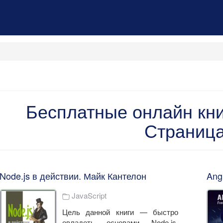
Бесплатные онлайн книг
Страница
Node.js в действии. Майк Кантелон
JavaScript
Цель данной книги — быстро
овладеть основами Node.js,