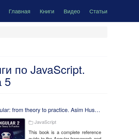
Главная
Книги
Видео
Статьи
и по JavaScript.
 5
Angular: from theory to practice. Asim Hussain
JavaScript
This book is a complete reference
guide to the Angular framework and