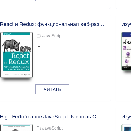
React и Redux: функциональная веб-разработка. Бэнкс Алекс, Порселло Ева
Изу
JavaScript
...
ЧИТАТЬ
High Performance JavaScript. Nicholas C. Zakas
Изу
JavaScript