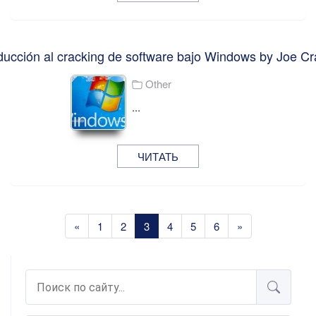
oducción al cracking de software bajo Windows by Joe Cr
Other
...
ЧИТАТЬ
«
1
2
3
4
5
6
»