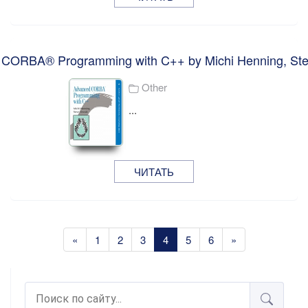
CORBA® Programming with C++ by Michi Henning, Ste
Other
...
ЧИТАТЬ
«
1
2
3
4
5
6
»